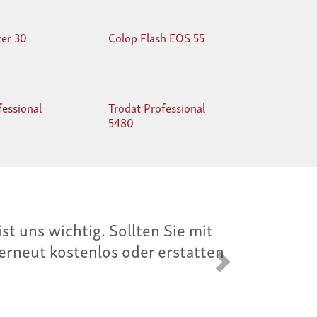
ter 30
Colop Flash EOS 55
fessional
Trodat Professional
5480
hnen Preisgarantie. Wenn Sie das
eter billiger finden, erstatten
Vorwärts