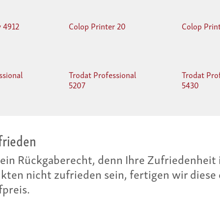
y 4912
Colop Printer 20
Colop Prin
ssional
Trodat Professional
Trodat Pro
5207
5430
einen Preisvergleich – darum gewähren wir I
t bei gleichem Service bei einem anderen Anbi
s-Differenz zurück.