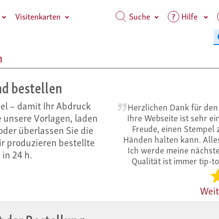
Visitenkarten
Suche
Hilfe
n
nd bestellen
pel – damit Ihr Abdruck
Herzlichen Dank für den 
e unsere Vorlagen, laden
Ihre Webseite ist sehr e
Freude, einen Stempel z
 oder überlassen Sie die
Händen halten kann. Alles
r produzieren bestellte
Ich werde meine nächste
in 24 h.
Qualität ist immer tip-t
Wei
t der Bestellung