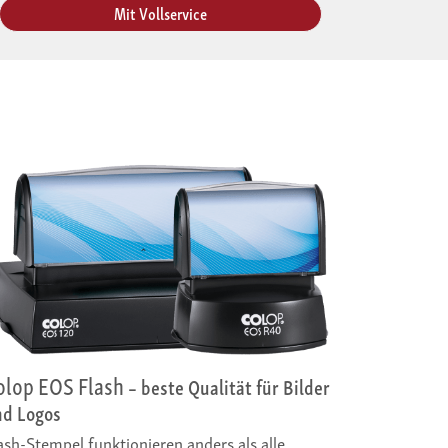
Mit Voll­service
olop EOS Flash
– beste Qualität für Bilder
nd Logos
ash-Stempel funktionieren anders als alle