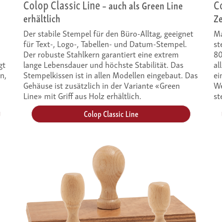
Colop Classic Line
C
– auch als Green Line
erhältlich
Z
Der stabile Stempel für den Büro-Alltag, geeignet
Ma
für Text-, Logo-, Tabellen- und Datum-Stempel.
st
Der robuste Stahlkern garantiert eine extrem
80
gt
lange Lebensdauer und höchste Stabilität. Das
al
n,
Stempelkissen ist in allen Modellen eingebaut. Das
ei
Gehäuse ist zusätzlich in der Variante «Green
We
Line» mit Griff aus Holz erhältlich.
st
Colop Classic Line