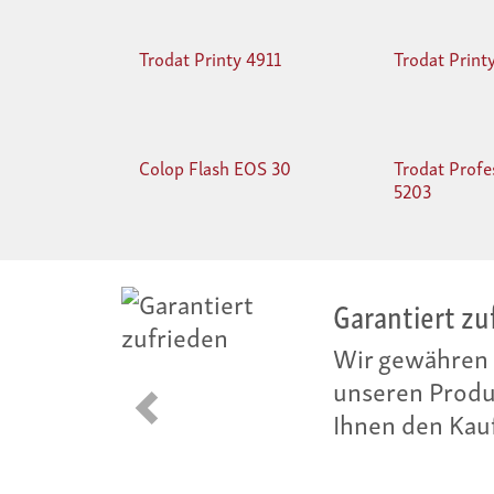
Trodat Printy 4911
Trodat Print
Colop Flash EOS 30
Trodat Profe
5203
Preisgarantie
Wir scheuen k
gleiche Produk
Ihnen die Prei
Zurück