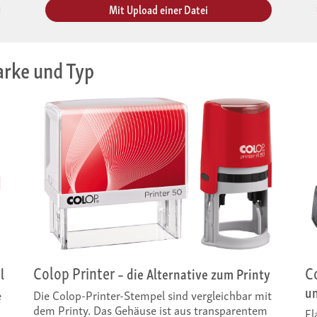
Mit Upload einer Datei
rke und Typ
Colop Printer
C
l
– die Alternative zum Printy
u
e
Die Colop-Printer-Stempel sind vergleichbar mit
dem Printy. Das Gehäuse ist aus transparentem
Fl