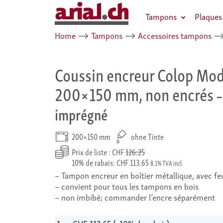
Tampons
Plaques
Home
⟶
Tampons
⟶
Accessoires tampons
Coussin encreur Colop Mod
200×150 mm, non encrés
–
imprégné
200×150 mm
ohne Tinte
Prix de liste : CHF
126.25
10% de rabais: CHF 113.65
8.1% TVA incl.
Tampon encreur en boîtier métallique, avec 
convient pour tous les tampons en bois
non imbibé; commander l’encre séparément