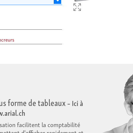
ncreurs
ous forme de tableaux
– Ici à
.arial.ch
ation facilitent la comptabilité
mettant d'afficher rapidement et