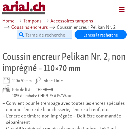
MENU
Home
⟶
Tampons
⟶
Accessoires tampons
⟶
Coussins encreurs
⟶
Coussin encreur Pelikan Nr. 2
Lancer la recherche
Coussin encreur Pelikan Nr. 2, non
imprégné
– 110×70 mm
110×70 mm
ohne Tinte
Prix de liste : CHF
10.80
10% de rabais: CHF 9.75
8.1% TVA incl.
Convient pour le trempage avec toutes les encres spéciales
comme l'encre de blanchisserie, l'encre à l'œuf, etc.
L'encre de timbre non imprégnée – Doit être commandée
séparément
Quantité minimale requise d'encre de timbre : 1×50 ml