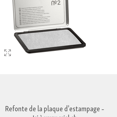
Refonte de la plaque d'estampage
–
Ici à www.arial.ch