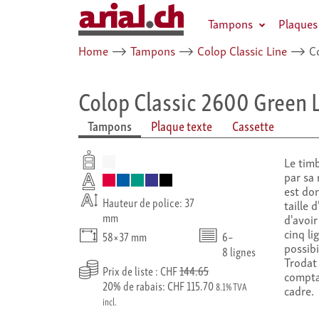
Tampons
Plaques
Home
⟶
Tampons
⟶
Colop Classic Line
⟶
Co
Colop Classic 2600 Green 
Tampons
Plaque texte
Cassette
Le timb
par sa 
est don
Hauteur de police: 37
taille
mm
d'avoir
cinq li
58×37 mm
6–
possibi
8 lignes
Trodat
Prix de liste : CHF
144.65
compta
20% de rabais: CHF 115.70
8.1% TVA
cadre.
incl.