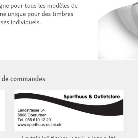
igne pour tous les modèles de
gne unique pour des timbres
sés individuels.
s de commandes
-
Un très joli timbre logo ! Le logo a été