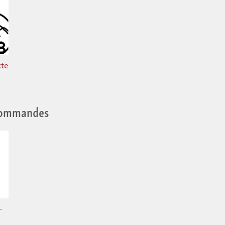
xte
commandes
-