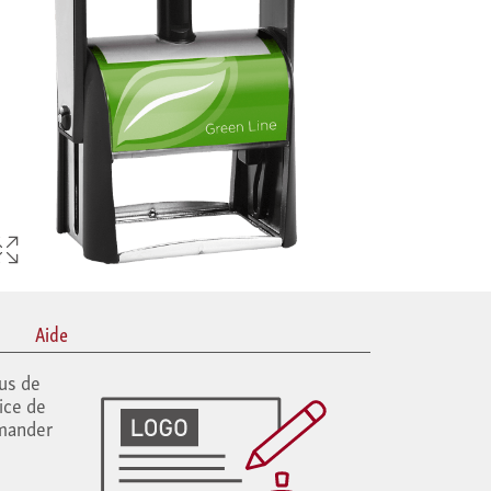
Aide
us de
lice de
mmander