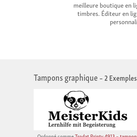
meilleure boutique en l
timbres. Éditeur en li
personnali
Tampons graphique
– 2 Exemple
Ordonné comme
Trodat Printy 4913 – tampon