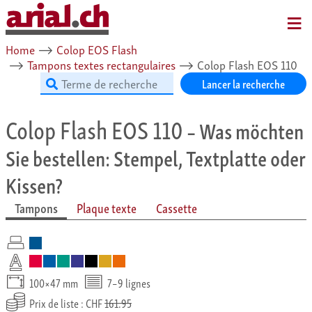
MENU
Home
⟶
Colop EOS Flash
⟶
Tampons textes rectangulaires
⟶
Colop Flash EOS 110
Lancer la recherche
Colop Flash EOS 110
– Was möchten
Sie bestellen: Stempel, Textplatte oder
Kissen?
Tampons
Plaque texte
Cassette
100×47 mm
7–9 lignes
Prix de liste : CHF
161.95