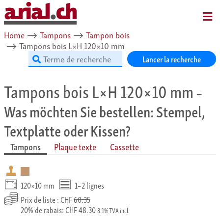
MENU
Home
⟶
Tampons
⟶
Tampon bois
⟶
Tampons bois L×H 120×10 mm
Lancer la recherche
Tampons bois L×H 120×10 mm
–
Was möchten Sie bestellen: Stempel,
Textplatte oder Kissen?
Tampons
Plaque texte
Cassette
120×10 mm
1–2 lignes
Prix de liste : CHF
60.35
20% de rabais: CHF 48.30
8.1% TVA incl.