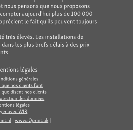
e et nous pensons que nous proposons
ns compter aujourd'hui plus de 100 000
précient le fait qu'ils peuvent toujours
 très élevés. Les installations de
 dans les plus brefs délais à des prix
nts.
entions légales
nditions générales
 que nos clients font
 que disent nos clients
otection des données
ntions légales
yer avec WIR
nt.nl
|
www.iQprint.uk
|