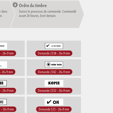
Ordre du timbre
e dans
Suivez le processus de commande. Commandé
os
avant 16 heures, livré demain.
 – 26×9 mm
Demande 2338 – 26×9 mm
– 26×9 mm
Demande 2342 – 26×9 mm
 – 26×9 mm
Demande 2332 – 26×9 mm
 – 26×9 mm
Demande 523 – 26×9 mm