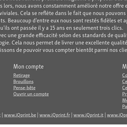
uis lors, nous avons constamment amélioré notre offr
nviviales. Cela se reflète dans le fait que nous pouvo
ts. Beaucoup d'entre eux nous sont restés fidèles et ap
 ont passée il y a 15 ans en seulement trois clics.
ec une grande efficacité selon des standards de qualité
ogie. Cela nous permet de livrer une excellente qualité
ssons de pouvoir vous compter bientôt parmi nos clie
Mon compte
M
Retirage
Co
Brouillons
Ce
Pense-bête
Ce
Ouvrir un compte
Pr
Me
Pa
t
|
www.iQprint.be
|
www.iQprint.fr
|
www.iQprint.it
|
www.iQpri