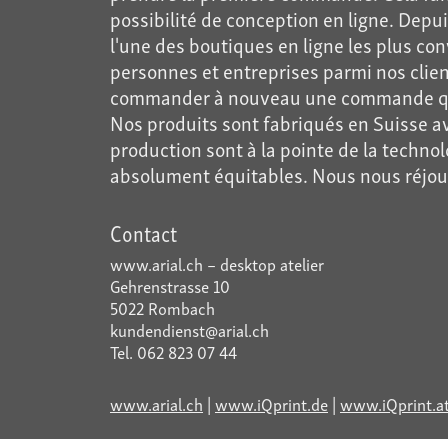
possibilité de conception en ligne. Dep
l'une des boutiques en ligne les plus co
personnes et entreprises parmi nos clien
commander à nouveau une commande qu'ils
Nos produits sont fabriqués en Suisse av
production sont à la pointe de la technol
absolument équitables. Nous nous réjoui
Contact
www.arial.ch – desktop atelier
Gehrenstrasse 10
5022 Rombach
kundendienst@arial.ch
Tel. 062 823 07 44
www.arial.ch
|
www.iQprint.de
|
www.iQprint.a