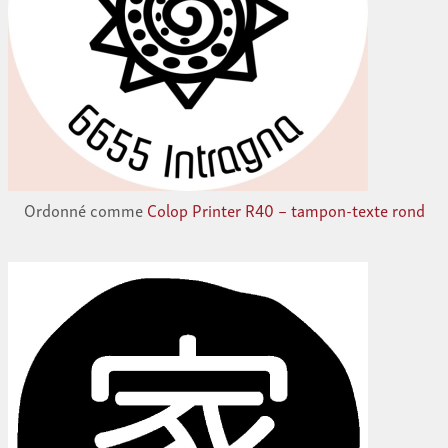
Ordonné comme
Colop Printer R40 – tampon-texte rond