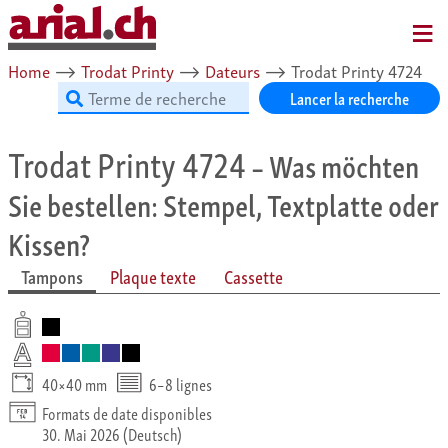
MENU
Home
⟶
Trodat Printy
⟶
Dateurs
⟶
Trodat Printy 4724
Lancer la recherche
Trodat Printy 4724
– Was möchten
Sie bestellen: Stempel, Textplatte oder
Kissen?
Tampons
Plaque texte
Cassette
40×40 mm
6–8 lignes
Formats de date disponibles
30. Mai 2026 (Deutsch)