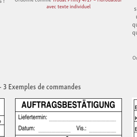
avec texte individuel
s
q
q
O
– 3 Exemples de commandes