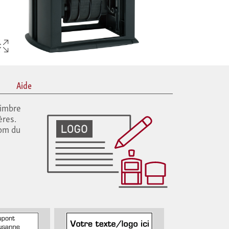
Aide
timbre
ères.
nom du