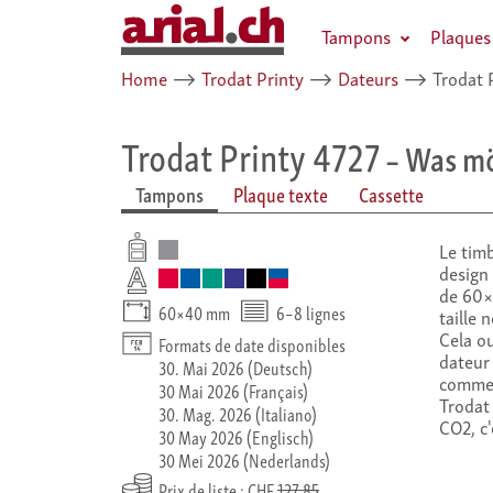
Tampons
Plaques
Home
⟶
Trodat Printy
⟶
Dateurs
⟶
Trodat 
Trodat Printy 4727
– Was möc
Tampons
Plaque texte
Cassette
Le timb
design
de 60×4
60×40 mm
6–8 lignes
taille 
Cela ou
Formats de date disponibles
dateur 
30. Mai 2026 (Deutsch)
comme 
30 Mai 2026 (Français)
Trodat 
30. Mag. 2026 (Italiano)
CO2, c'
30 May 2026 (Englisch)
30 Mei 2026 (Nederlands)
Prix de liste : CHF
127.85