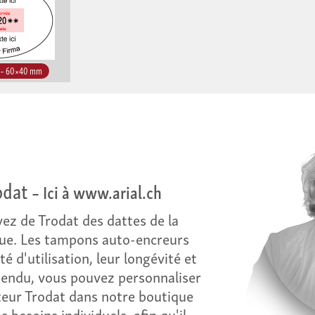
 – 60×40 mm
odat
– Ici à www.arial.ch
vez de Trodat des dattes de la
que. Les tampons auto-encreurs
té d'utilisation, leur longévité et
ntendu, vous pouvez personnaliser
teur Trodat dans notre boutique
s besoins individuels, afin qu'il