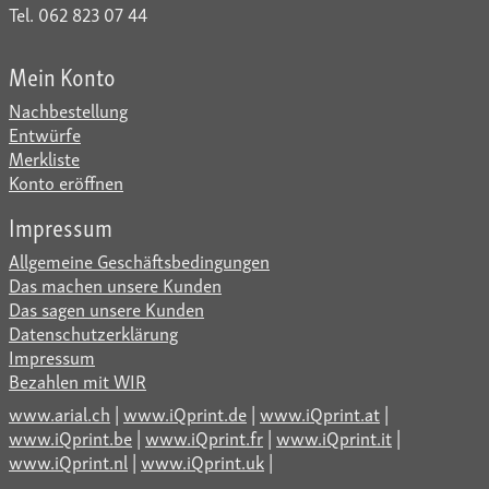
Tel. 062 823 07 44
Mein Konto
Nachbestellung
Entwürfe
Merkliste
Konto eröffnen
Impressum
Allgemeine Geschäftsbedingungen
Das machen unsere Kunden
Das sagen unsere Kunden
Datenschutzerklärung
Impressum
Bezahlen mit WIR
www.arial.ch
|
www.iQprint.de
|
www.iQprint.at
|
www.iQprint.be
|
www.iQprint.fr
|
www.iQprint.it
|
www.iQprint.nl
|
www.iQprint.uk
|