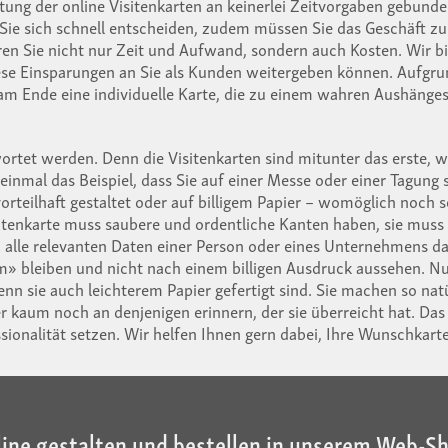
ltung der online Visitenkarten an keinerlei Zeitvorgaben gebunde
ss Sie sich schnell entscheiden, zudem müssen Sie das Geschäft z
aren Sie nicht nur Zeit und Aufwand, sondern auch Kosten. Wir b
iese Einsparungen an Sie als Kunden weitergeben können. Aufgru
n am Ende eine individuelle Karte, die zu einem wahren Aushäng
ortet werden. Denn die Visitenkarten sind mitunter das erste, w
nmal das Beispiel, dass Sie auf einer Messe oder einer Tagung s
rteilhaft gestaltet oder auf billigem Papier – womöglich noch se
isitenkarte muss saubere und ordentliche Kanten haben, sie mus
lle relevanten Daten einer Person oder eines Unternehmens dars
» bleiben und nicht nach einem billigen Ausdruck aussehen. Nur
nn sie auch leichterem Papier gefertigt sind. Sie machen so nat
r kaum noch an denjenigen erinnern, der sie überreicht hat. Das so
ssionalität setzen. Wir helfen Ihnen gern dabei, Ihre Wunschkart
line gestalten und bestellen in unserem Web-S