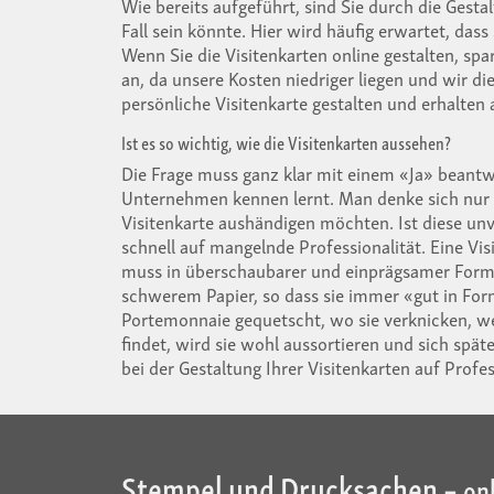
Wie bereits aufgeführt, sind Sie durch die Gesta
Fall sein könnte. Hier wird häufig erwartet, da
Wenn Sie die Visitenkarten online gestalten, sp
an, da unsere Kosten niedriger liegen und wir d
persönliche Visitenkarte gestalten und erhalte
Ist es so wichtig, wie die Visitenkarten aussehen?
Die Frage muss ganz klar mit einem «Ja» beantw
Unternehmen kennen lernt. Man denke sich nur ei
Visitenkarte aushändigen möchten. Ist diese unvo
schnell auf mangelnde Professionalität. Eine V
muss in überschaubarer und einprägsamer Form a
schwerem Papier, so dass sie immer «gut in Form
Portemonnaie gequetscht, wo sie verknicken, we
findet, wird sie wohl aussortieren und sich späte
bei der Gestaltung Ihrer Visitenkarten auf Profe
Stempel und Drucksachen –
on