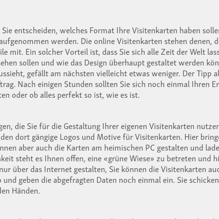
h. Sie entscheiden, welches Format Ihre Visitenkarten haben sol
fgenommen werden. Die online Visitenkarten stehen denen, die
e mit. Ein solcher Vorteil ist, dass Sie sich alle Zeit der Welt l
sehen sollen und wie das Design überhaupt gestaltet werden könnt
sieht, gefällt am nächsten vielleicht etwas weniger. Der Tipp a
uftrag. Nach einigen Stunden sollten Sie sich noch einmal Ihre
der ob alles perfekt so ist, wie es ist.
agen, die Sie für die Gestaltung Ihrer eigenen Visitenkarten nutz
en dort gängige Logos und Motive für Visitenkarten. Hier bringe
nen aber auch die Karten am heimischen PC gestalten und laden
hkeit steht es Ihnen offen, eine «grüne Wiese» zu betreten und hi
nur über das Internet gestalten, Sie können die Visitenkarten au
b und geben die abgefragten Daten noch einmal ein. Sie schicke
 den Händen.