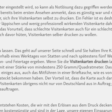
 eingestellt wird, so kann als Notlösung dazu gegriffen werden,
bereits beim ersten Ansehen anmerkt, dass es günstig war und n
ch ihre Visitenkarten selbst zu drucken. Ein Fehler ist es desha
läppischen und wenig professionell wirkenden Visitenkarte da
as Vorurteil, dass schlechte Visitenkarten auch für ein schlec
ich davor hüten, Visitenkarten selber drucken zu wollen.
 lassen. Das geht auf unserer Seite schnell und Sie halten Ihre K
nerhalb eines Werktages von Statten und nach spätestens fünf W
n- und Feiertage ergeben. Wenn Sie die
Visitenkarten drucken
la
 mit einer Stärke von mindestens 250 Gramm/Quadratmeter. Das 
lt einiges aus, auch das Mitführen in einer Brieftasche, wie es 
gesteckt bekommen haben. Der Vorteil ist, dass die Karte auch 
itenkarten übrigens nicht nur von Deutschland aus in Auftrag g
eauftragen.
s entstehen Kosten, die wir mit den Erlösen aus dem Druck deck
en kostengünstig und sind in der Lage, unsere eigenen Einsparun