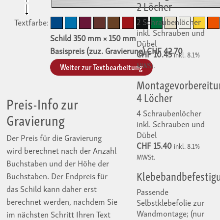
2 Löcher
2 Schraubenlöcher
Textfarbe:
inkl. Schrauben und
Schild
350
mm ×
150
mm
Dübel
Basispreis (zuz. Gravierung) CHF
42.70
CHF 10.45
inkl. 8.1%
Weiter zur Textbearbeitung
MWSt.
Montagevorbereitu
4 Löcher
Preis-Info zur
4 Schraubenlöcher
Gravierung
inkl. Schrauben und
Dübel
Der Preis für die Gravierung
CHF 15.40
inkl. 8.1%
wird berechnet nach der Anzahl
MWSt.
Buchstaben und der Höhe der
Klebebandbefestig
Buchstaben. Der Endpreis für
das Schild kann daher erst
Passende
berechnet werden, nachdem Sie
Selbstklebefolie zur
Wandmontage; (nur
im nächsten Schritt Ihren Text