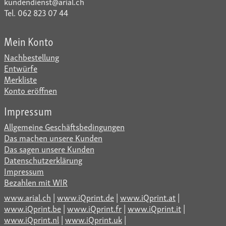
kundendienst@arial.ch
Tel. 062 823 07 44
Mein Konto
Nachbestellung
Entwürfe
Merkliste
Konto eröffnen
Impressum
Allgemeine Geschäftsbedingungen
Das machen unsere Kunden
Das sagen unsere Kunden
Datenschutzerklärung
Impressum
Bezahlen mit WIR
www.arial.ch
|
www.iQprint.de
|
www.iQprint.at
|
www.iQprint.be
|
www.iQprint.fr
|
www.iQprint.it
|
www.iQprint.nl
|
www.iQprint.uk
|