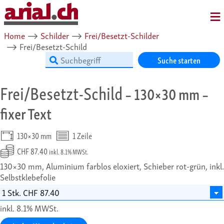
MENU
Home
⟶
Schilder
⟶
Frei/Besetzt-Schilder
⟶
Frei/Besetzt-Schild
Suche starten
Frei/Besetzt-Schild
– 130×30 mm –
fixer Text
130×30 mm
1 Zeile
CHF 87.40
inkl. 8.1% MWSt.
130×30 mm, Aluminium farblos eloxiert, Schieber rot-grün, inkl.
Selbstklebefolie
inkl. 8.1% MWSt.