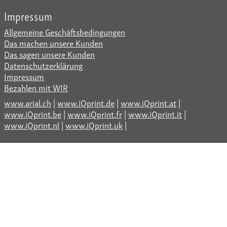
Impressum
Allgemeine Geschäftsbedingungen
Das machen unsere Kunden
Das sagen unsere Kunden
Datenschutzerklärung
Impressum
Bezahlen mit WIR
www.arial.ch
|
www.iQprint.de
|
www.iQprint.at
|
www.iQprint.be
|
www.iQprint.fr
|
www.iQprint.it
|
www.iQprint.nl
|
www.iQprint.uk
|