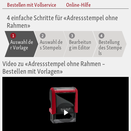
Bestellen mit Vollservice
Online-Hilfe
4 einfache Schritte für «Adressstempel ohne
Rahmen»
Auswahl de
Auswahl de
Bearbeitun
Bestellung
r Vorlage
s Stempels
g im Editor
des Stempe
ls
Video zu «Adressstempel ohne Rahmen –
Bestellen mit Vorlagen»
Play