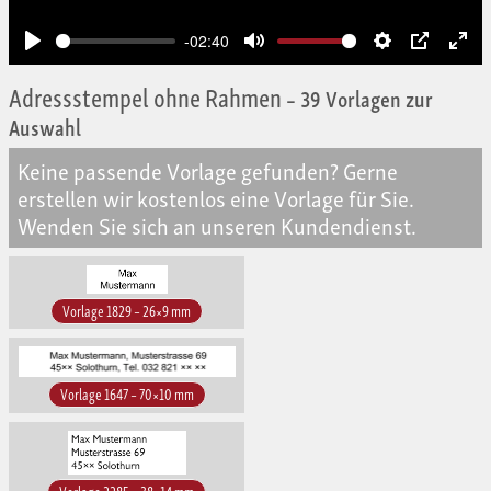
-02:40
Play
Mute
Settings
PIP
Ent
full
Adressstempel ohne Rahmen
– 39 Vorlagen zur
Auswahl
Keine passende Vorlage gefunden? Gerne
erstellen wir kostenlos eine Vorlage für Sie.
Wenden Sie sich an unseren Kundendienst.
Vorlage 1829 – 26×9 mm
Vorlage 1647 – 70×10 mm