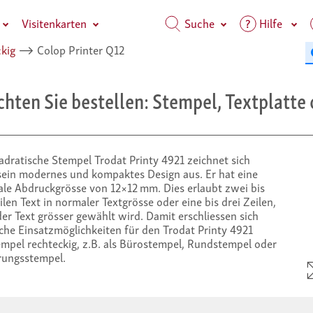
Visitenkarten
Suche
Hilfe
kig
⟶
Colop Printer Q12
ten Sie bestellen: Stempel, Textplatte 
adratische Stempel Trodat Printy 4921 zeichnet sich
sein modernes und kompaktes Design aus. Er hat eine
le Abdruckgrösse von 12×12 mm. Dies erlaubt zwei bis
ilen Text in normaler Textgrösse oder eine bis drei Zeilen,
er Text grösser gewählt wird. Damit erschliessen sich
iche Einsatzmöglichkeiten für den Trodat Printy 4921
empel rechteckig, z.B. als Bürostempel, Rundstempel oder
rungsstempel.