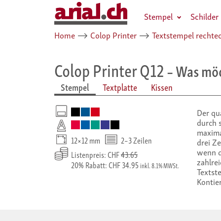
Stempel
Schilder
Home
⟶
Colop Printer
⟶
Textstempel rechtec
Colop Printer Q12
– Was möch
Stempel
Textplatte
Kissen
Der qu
durch 
maxima
12×12 mm
2–3 Zeilen
drei Ze
wenn d
Listenpreis: CHF
43.65
zahlre
20% Rabatt: CHF 34.95
inkl. 8.1% MWSt.
Textst
Kontie