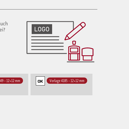
auch
ei?
649 – 12×12 mm
Vorlage 4185 – 12×12 mm