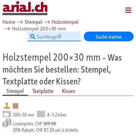
MENU
Home
⟶
Stempel
⟶
Holzstempel
⟶
Holzstempel 200×30 mm
Suche starten
Holzstempel 200×30 mm
– Was
möchten Sie bestellen: Stempel,
Textplatte oder Kissen?
Stempel
Textplatte
Kissen
200×30 mm
4–5 Zeilen
Listenpreis: CHF
109.00
20% Rabatt: CHF 87.20
inkl. 8.1% MWSt.