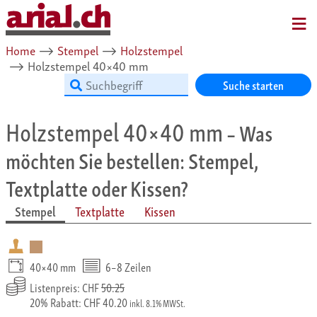
MENU
Home
⟶
Stempel
⟶
Holzstempel
⟶
Holzstempel 40×40 mm
Suche starten
Holzstempel 40×40 mm
– Was
möchten Sie bestellen: Stempel,
Textplatte oder Kissen?
Stempel
Textplatte
Kissen
40×40 mm
6–8 Zeilen
Listenpreis: CHF
50.25
20% Rabatt: CHF 40.20
inkl. 8.1% MWSt.