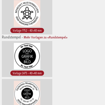
Vorlage 7752 – 40×40 mm
Rundstempel
–
Mehr Vorlagen zu «Rundstempel»
Vorlage 1475 – 40×40 mm