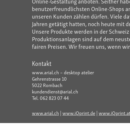
Online-Gestaltung anboten. Seither habe
benutzerfreundlichsten Online-Shops anb
unseren Kunden zählen dürfen. Viele dav
Jahren getätigt hatten, noch heute mit d
Unsere Produkte werden in der Schweiz m
Produktionsanlagen sind auf dem neusten
fairen Preisen. Wir freuen uns, wenn wi
Kontakt
www.arial.ch – desktop atelier
Gehrenstrasse 10
5022 Rombach
kundendienst@arial.ch
Tel. 062 823 07 44
www.arial.ch
|
www.iQprint.de
|
www.iQprint.a