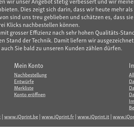
n wir unser Angebot stetig verbessert und wir meinen
ieten. Dies zeigt sich darin, dass wir heute mehr a
on sind uns treu geblieben und schätzen es, dass sie 
rei Klicks nachbestellen können.
it grosser Effizienz nach sehr hohen Qualitäts-Stand
 Stand der Technik. Damit liefern wir ausgezeichnete 
r auch Sie bald zu unseren Kunden zählen dürfen.
Mein Konto
I
Nachbestellung
Al
Entwürfe
Da
Merkliste
Da
Konto eröffnen
Da
I
Be
t
|
www.iQprint.be
|
www.iQprint.fr
|
www.iQprint.it
|
www.iQpri