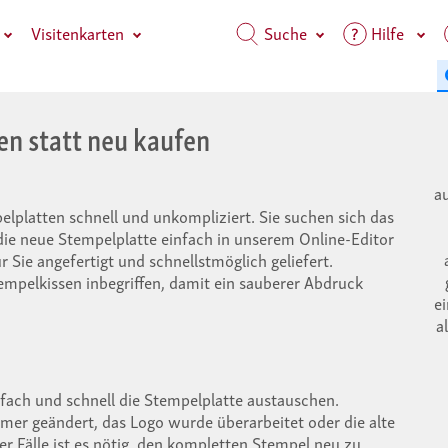
Visitenkarten
Suche
Hilfe
n statt neu kaufen
a
elplatten schnell und unkompliziert. Sie suchen sich das
e neue Stempelplatte einfach in unserem Online-Editor
Sie angefertigt und schnellstmöglich geliefert.
empelkissen inbegriffen, damit ein sauberer Abdruck
e
a
fach und schnell die Stempelplatte austauschen.
mmer geändert, das Logo wurde überarbeitet oder die alte
r Fälle ist es nötig, den kompletten Stempel neu zu