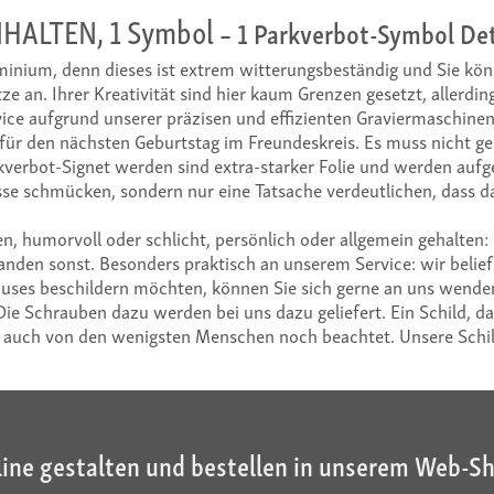
IHALTEN, 1 Symbol
– 1 Parkverbot-Symbol Det
minium, denn dieses ist extrem witterungsbeständig und Sie könn
ze an. Ihrer Kreativität sind hier kaum Grenzen gesetzt, allerdin
rvice aufgrund unserer präzisen und effizienten Graviermaschinen
 für den nächsten Geburtstag im Freundeskreis. Es muss nicht g
rkverbot-Signet werden sind extra-starker Folie und werden aufg
sse schmücken, sondern nur eine Tatsache verdeutlichen, dass das
en, humorvoll oder schlicht, persönlich oder allgemein gehalten: 
emanden sonst. Besonders praktisch an unserem Service: wir beli
s beschildern möchten, können Sie sich gerne an uns wenden. B
e Schrauben dazu werden bei uns dazu geliefert. Ein Schild, da
glich auch von den wenigsten Menschen noch beachtet. Unsere S
line gestalten und bestellen in unserem Web-S