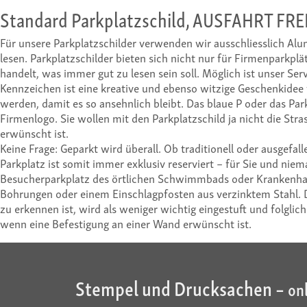
Standard Parkplatzschild, AUSFAHRT FRE
Für unsere Parkplatzschilder verwenden wir ausschliesslich Alu
lesen. Parkplatzschilder bieten sich nicht nur für Firmenparkplät
handelt, was immer gut zu lesen sein soll. Möglich ist unser Se
Kennzeichen ist eine kreative und ebenso witzige Geschenkidee
werden, damit es so ansehnlich bleibt. Das blaue P oder das Pa
Firmenlogo. Sie wollen mit den Parkplatzschild ja nicht die Stra
erwünscht ist.
Keine Frage: Geparkt wird überall. Ob traditionell oder ausgefall
Parkplatz ist somit immer exklusiv reserviert – für Sie und ni
Besucherparkplatz des örtlichen Schwimmbads oder Krankenhause
Bohrungen oder einem Einschlagpfosten aus verzinktem Stahl. Di
zu erkennen ist, wird als weniger wichtig eingestuft und fol
wenn eine Befestigung an einer Wand erwünscht ist.
Stempel und Drucksachen –
on