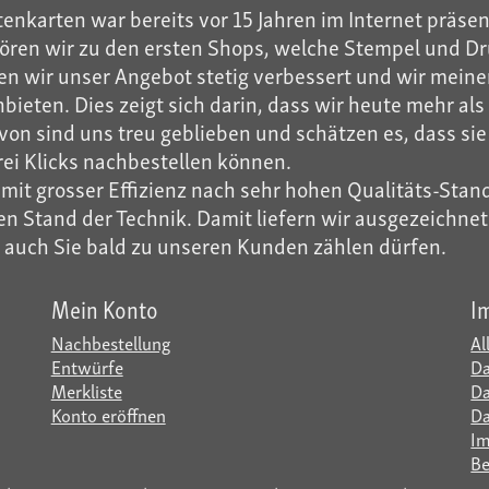
enkarten war bereits vor 15 Jahren im Internet präsen
ren wir zu den ersten Shops, welche Stempel und Dru
n wir unser Angebot stetig verbessert und wir meinen
ieten. Dies zeigt sich darin, dass wir heute mehr a
on sind uns treu geblieben und schätzen es, dass sie 
rei Klicks nachbestellen können.
it grosser Effizienz nach sehr hohen Qualitäts-Stand
 Stand der Technik. Damit liefern wir ausgezeichnete 
r auch Sie bald zu unseren Kunden zählen dürfen.
Mein Konto
I
Nachbestellung
Al
Entwürfe
Da
Merkliste
Da
Konto eröffnen
Da
I
Be