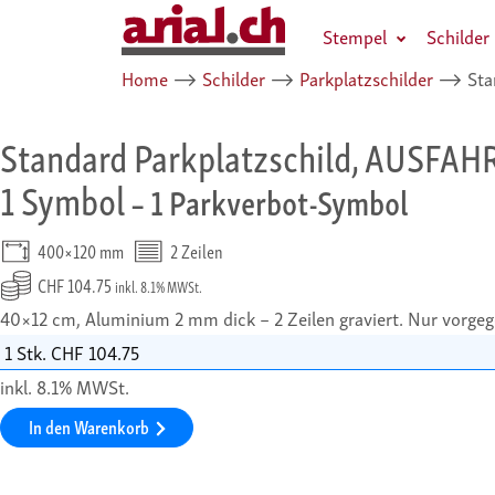
Stempel
Schilder
Home
⟶
Schilder
⟶
Parkplatzschilder
⟶
Sta
Standard Parkplatzschild, AUSFA
1 Symbol
– 1 Parkverbot-Symbol
400×120 mm
2 Zeilen
CHF 104.75
inkl. 8.1% MWSt.
40×12 cm, Aluminium 2 mm dick – 2 Zeilen graviert.
Nur vorgeg
inkl. 8.1% MWSt.
In den Warenkorb