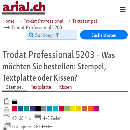
MENU
Home
⟶
Trodat Professional
⟶
Textstempel
⟶
Trodat Professional 5203
Suche starten
Trodat Professional 5203
– Was
möchten Sie bestellen: Stempel,
Textplatte oder Kissen?
Stempel
Textplatte
Kissen
49×28 mm
4–5 Zeilen
Listenpreis: CHF
131.85