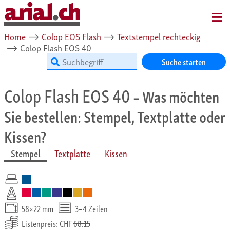
MENU
Home
⟶
Colop EOS Flash
⟶
Textstempel rechteckig
⟶
Colop Flash EOS 40
Suche starten
Colop Flash EOS 40
– Was möchten
Sie bestellen: Stempel, Textplatte oder
Kissen?
Stempel
Textplatte
Kissen
58×22 mm
3–4 Zeilen
Listenpreis: CHF
68.15