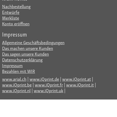
Nachbestellung
Entwürfe
Merkliste
Konto eröffnen
Impressum
Allgemeine Geschäftsbedingungen
Das machen unsere Kunden
Das sagen unsere Kunden
Datenschutzerklärung
Impressum
Bezahlen mit WIR
www.arial.ch
|
www.iQprint.de
|
www.iQprint.at
|
www.iQprint.be
|
www.iQprint.fr
|
www.iQprint.it
|
www.iQprint.nl
|
www.iQprint.uk
|