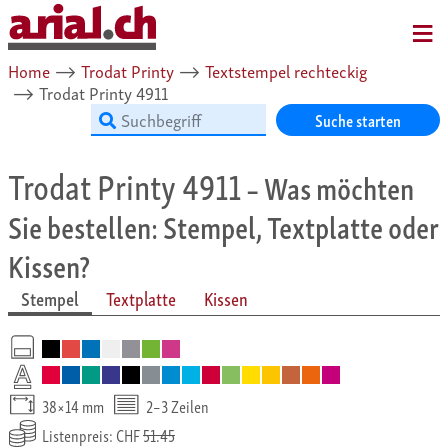
MENU
Home
⟶
Trodat Printy
⟶
Textstempel rechteckig
⟶
Trodat Printy 4911
Suche starten
Trodat Printy 4911
– Was möchten
Sie bestellen: Stempel, Textplatte oder
Kissen?
Stempel
Textplatte
Kissen
38×14 mm
2–3 Zeilen
Listenpreis: CHF
51.45