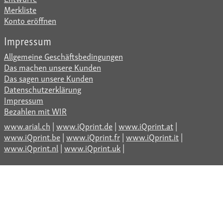
Merkliste
Konto eröffnen
Impressum
Allgemeine Geschäftsbedingungen
Das machen unsere Kunden
Das sagen unsere Kunden
Datenschutzerklärung
Impressum
Bezahlen mit WIR
www.arial.ch
|
www.iQprint.de
|
www.iQprint.at
|
www.iQprint.be
|
www.iQprint.fr
|
www.iQprint.it
|
www.iQprint.nl
|
www.iQprint.uk
|