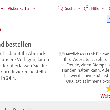
Visitenkarten
Suche
Hilfe
n
nd bestellen
pel – damit Ihr Abdruck
Herzlichen Dank für den 
e unsere Vorlagen, laden
Ihre Webseite ist sehr e
Freude, einen Stempel z
 oder überlassen Sie die
Händen halten kann. Alles
r produzieren bestellte
Ich werde meine nächste
in 24 h.
Qualität ist immer tip-t
Wei
t der Bestellung