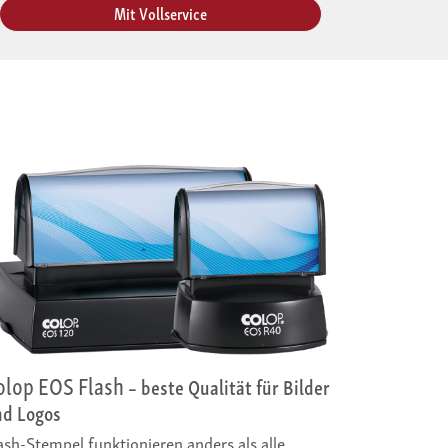
Mit Voll­service
olop EOS Flash
– beste Qualität für Bilder
nd Logos
ash-Stempel funktionieren anders als alle