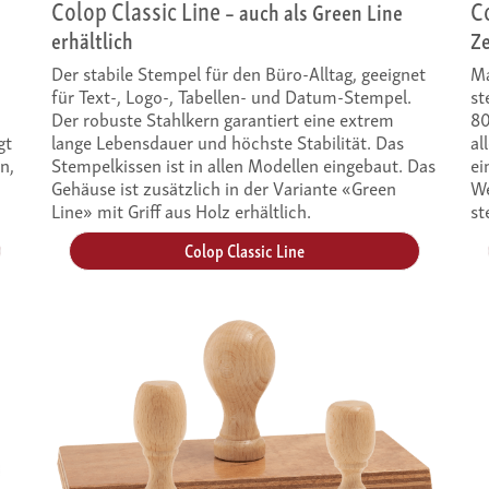
Colop Classic Line
C
– auch als Green Line
erhältlich
Z
Der stabile Stempel für den Büro-Alltag, geeignet
Ma
für Text-, Logo-, Tabellen- und Datum-Stempel.
st
Der robuste Stahlkern garantiert eine extrem
80
gt
lange Lebensdauer und höchste Stabilität. Das
al
n,
Stempelkissen ist in allen Modellen eingebaut. Das
ei
Gehäuse ist zusätzlich in der Variante «Green
We
Line» mit Griff aus Holz erhältlich.
st
Colop Classic Line