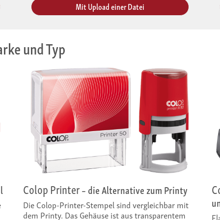
Mit Upload einer Datei
rke und Typ
Colop Printer
C
l
– die Alternative zum Printy
u
e
Die Colop-Printer-Stempel sind vergleichbar mit
dem Printy. Das Gehäuse ist aus transparentem
Fl