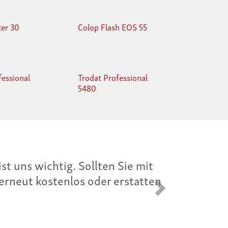
ter 30
Colop Flash EOS 55
fessional
Trodat Professional
5480
hnen Preisgarantie. Wenn Sie das
eter billiger finden, erstatten
Vorwärts