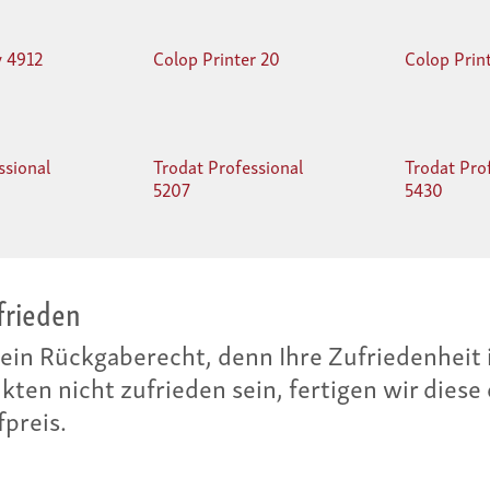
y 4912
Colop Printer 20
Colop Prin
ssional
Trodat Professional
Trodat Pro
5207
5430
einen Preisvergleich – darum gewähren wir I
t bei gleichem Service bei einem anderen Anbi
s-Differenz zurück.